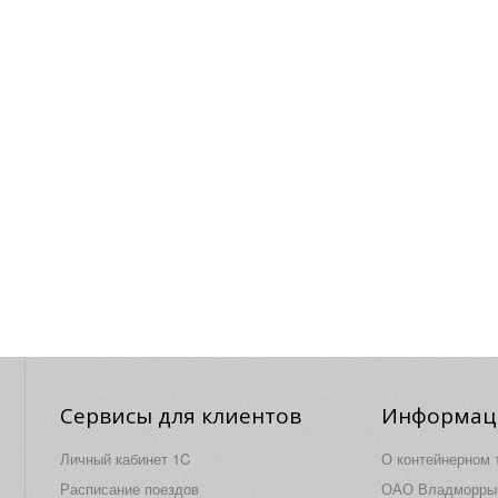
Сервисы для клиентов
Информац
Личный кабинет 1C
О контейнерном 
Расписание поездов
ОАО Владморры