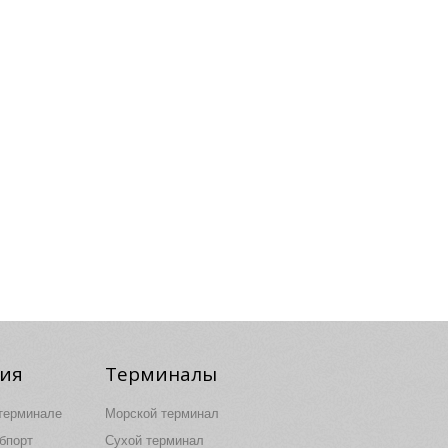
ия
Терминалы
терминале
Морской терминал
бпорт
Сухой терминал