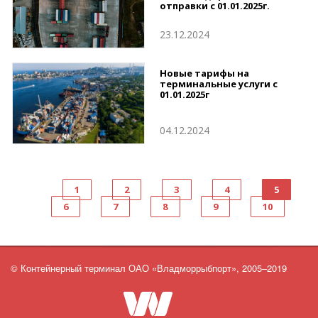
отправки с 01.01.2025г.
23.12.2024
Новые тарифы на
терминальные услуги с
01.01.2025г
04.12.2024
1
2
3
4
5
6
7
8
9
10
© Контейнерный терминал ОАО «Владморрыбпорт», 2005–2019