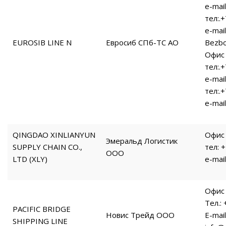
e-mai
тел:.
e-mail
EUROSIB LINE N
Евросиб СПб-ТС АО
Bezbo
Офис 
тел:.
e-mai
тел:.
e-mail
QINGDAO XINLIANYUN
Офис 
Эмеральд Логистик
SUPPLY CHAIN CO.,
тел: 
ООО
LTD (XLY)
e-mail
Офис 
Тел.:
PACIFIC BRIDGE
Новис Трейд ООО
E-mail
SHIPPING LINE