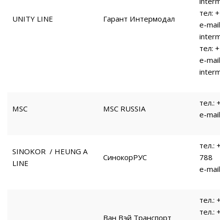
inter
тел: 
UNITY LINE
Гарант Интермодал
e-mai
inter
тел: 
e-mail
inter
тел.:
MSC
MSC RUSSIA
e-mai
тел.:
SINOKOR / HEUNG A
СинокорРУС
788
LINE
e-mail
тел.:
тел.:
Ван Вэй Транспорт