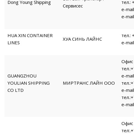
Dong Young Shipping
тел.:
Сервисес
e-mai
e-mai
HUA XIN CONTAINER
тел.:
ХУА СИНЬ ЛАЙНС
LINES
e-mail
Офис 
тел.:
GUANGZHOU
e-mai
YOULIAN SHIPPING
МИРТРАНС ЛАЙН ООО
тел.:
CO LTD
e-mai
тел.:
e-mai
Офис 
тел:.